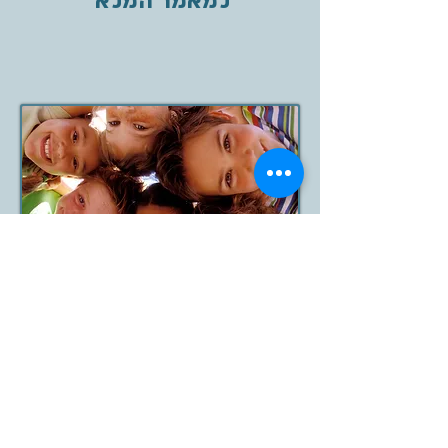
למאמר המלא
ADD ADHD הפרעות
קשב וריכוז