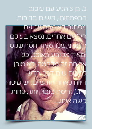
ל. בן 3 הגיע עם עיכוב
התפתחותי, קשיים בדיבור,
מסתגר, לא מתקשר עם
הילדים אחרים, נמצא בעולם
הדמיוני שלו, מאוד חסר שקט
ומאוד מקובע באוכל, כל
ארוחה זה מלחמה, לא מוכן
לטעום שום דבר חדש.
דיווח לאחר חודשיים: יש שיפור
גדול, זרימה טובה יותר, פחות
קשה איתו,....