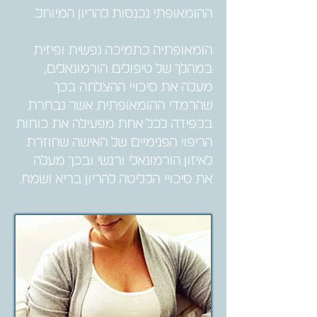
ההומאופתי נכנסות להריון המיוחל.
הומאופתיה כתמיכה נפשית ופיזית
במהלך של טיפולים הורמונאלים,
מעלה את סיכויי ההצלחה בכך
שהרמדי ההומאופתית אשר נבחרת
בקפידה לכל אחת מפעילה את כוחות
הריפוי הפנימיים של האישה שחוזרת
לאיזון הורמונאלי ורגשי ובכך מעלה
את סיכויי הקליטה להריון בריא ושמח.