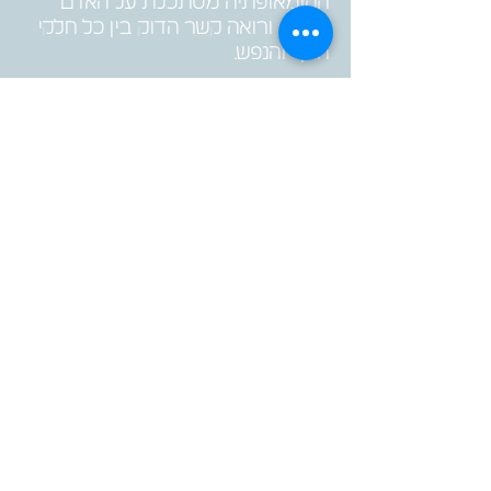
ההומאופתיה מסתכלת על האדם
כשלם ורואה קשר הדוק בין כל חלקי
הגוף והנפש.
י' בת 22, סובלת כבר שנים רבות
ממחזור לא סדיר, כאבי מחזור מאוד
קשים עם דימום כבד.
ב pms לפני המחזור היא מתעצבנת
בקלות, תוקפת, צועקת על האנשים
שסביבה , חסרת סבלנות, מתפרצת,
מרגישה שכל הדם גועש בתוכה, כל
זה קורה עד לרגע שמקבלת מחזור
ואז משהו נרגע קצת, כל המצב הזה
מאוד מקשה עליה לתפקד ולנהל
מהלך של חיים תקינים. היא בחרה
שלא לקחת גלולות והגיעה לטיפול
הומאופתי.
למאמר המלא