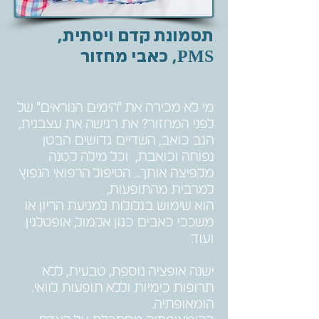
תסמונת קדם ויסתית,
PMS, כאבי מחזור
מי לא מכירה את "הימים הנוראים" של
לפני המחזור? את רגישה את עצבנית,
הגב כואב, השדיים גדושים הבטן
נפוחה וכואבת, וכל מילה קטנה
מקפיצה אותך...
הטיפול הרפואי הנפוץ
למרבית מהתופעות,
הוא שימוש בגלולות למניעת הריון או
משככי כאבים כגון אקמול, אופטלגין
ועוד.
ישנה אופציה נוספת, טבעית, ללא
תרופות כימיות וללא תופעות לוואי.
הומאופתיה.