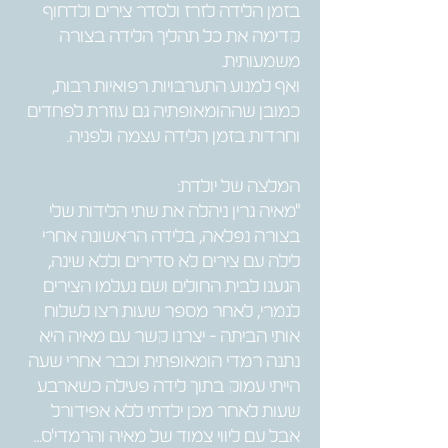
בזמן הלידה לזרז ולסדר צירים ולדחוף
קדימה את כל תהליך הלידה בצורה
משמעותית.
ואף למנוע התערבויות רפואיות רבות,
כמובן שההומאופתיה גם עוזרת לפחדים
וחרדות בזמן הלידה עצמה ולפניה.
המלצה של יולדת:
"מאיה גרין ניהלה את שתי הלידות שלי
בצורה נפלאה, בלידה הראשונה אחרי
לילה עם צירים לא סדירים וללא שינה,
הגענו לבית החולים ושם נעלמו הצירים
לגמרי, לאחר מספר שעות רצו לשלוח
אותי הביתה - יצרנו קשר עם מאיה היא
נתנה רמדי הומאופתית וכבר אחרי שעה
הייתי עמוק בתוך לידה פעילה כשארבע
שעות לאחר מכן ילדתי ללא אפידורל
אבל עם ליווי צמוד של מאיה והרמדי'ס...